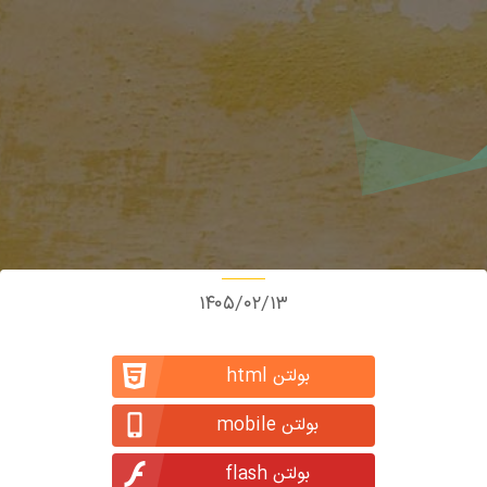
۱۴۰۵/۰۲/۱۳
بولتن html
بولتن mobile
بولتن flash