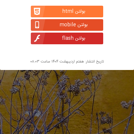
بولتن html
بولتن mobile
بولتن flash
تاریخ انتشار: هفتم اردیبهشت ۱۴۰۴ ساعت ۰۸:۰۳