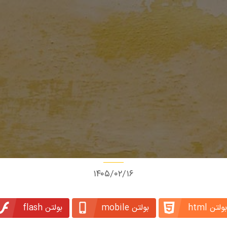
۱۴۰۵/۰۲/۱۶
بولتن html
بولتن mobile
بولتن flash