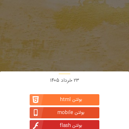
۲۳ خرداد ۱۴۰۵
بولتن html
بولتن mobile
بولتن flash