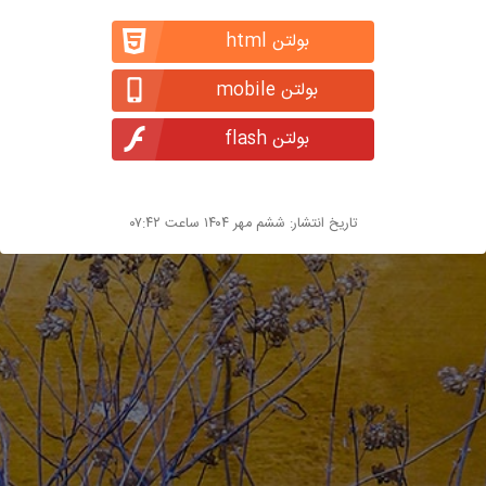
بولتن html
بولتن mobile
بولتن flash
تاریخ انتشار: ششم مهر ۱۴۰۴ ساعت ۰۷:۴۲