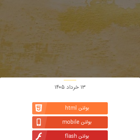
۱۳ خرداد ۱۴۰۵
بولتن html
بولتن mobile
بولتن flash