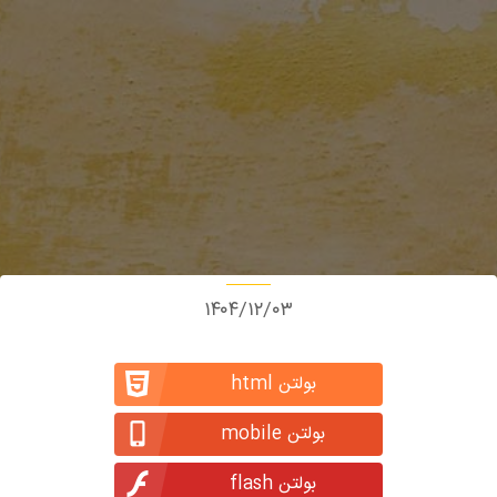
۱۴۰۴/۱۲/۰۳
بولتن html
بولتن mobile
بولتن flash