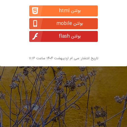
بولتن html
بولتن mobile
بولتن flash
تاریخ انتشار: سی ام اردیبهشت ۱۴۰۴ ساعت ۱۱:۱۶