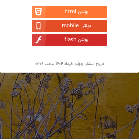
بولتن html
بولتن mobile
بولتن flash
تاریخ انتشار: چهارم خرداد ۱۴۰۴ ساعت ۰۷:۰۹