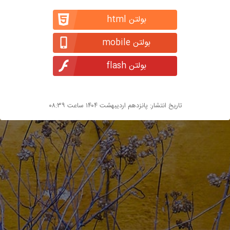
بولتن html
بولتن mobile
بولتن flash
تاریخ انتشار: پانزدهم اردیبهشت ۱۴۰۴ ساعت ۰۸:۳۹