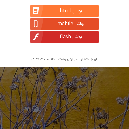
بولتن html
بولتن mobile
بولتن flash
تاریخ انتشار: نهم اردیبهشت ۱۴۰۴ ساعت ۰۸:۳۱