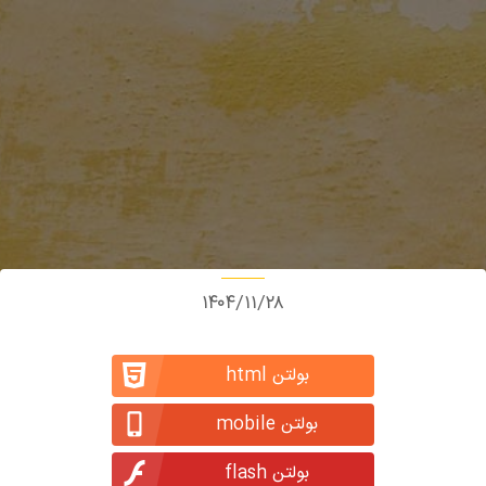
۱۴۰۴/۱۱/۲۸
بولتن html
بولتن mobile
بولتن flash